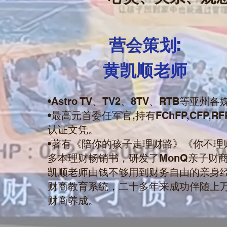
营会策划:
黄凯顺老师
•Astro TV、TV2、8TV、RTB等亚
•最高元首委任军官,持有FChFP,CFP,RF
认证文凭。
•著有《陪你的孩子走理财路》《你不理
多本理财畅销书，研发了MonQ亲子财
凯顺老师由钱不够用到财务自由的亲身经
财商教育系统，二十多年来成功伴随上
财商养成。