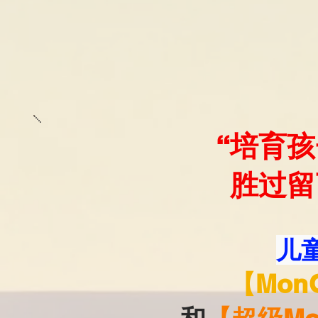
“培育
胜过留
儿
【Mon