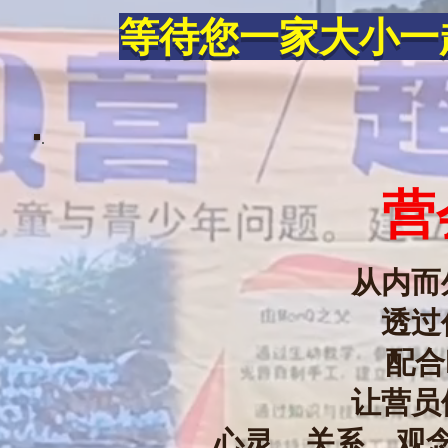
等待您一家大小一
营
从内而
透过
配合
让营员
心灵、关系、观